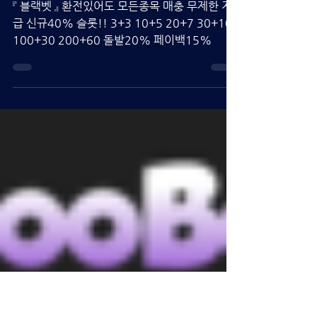
/ 입플 3+2 5+3 10+5 ~
200+70 / 『 입플사이트』
『 블랙벳 』 환전있어도 모든종목 매충 무제한 지
급 신규40% 슬롯!! 3+3 10+5 20+7 30+10
100+30 200+60 돌발20% 페이백15%