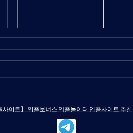
디퍼런트 먹튀 확정 [ 먹튀검증
앰비션
전문 입플사이트 ] dfone-
문 입
1010.com
222
사이트】 입플보너스 입플놀이터 입플사이트 추천 N