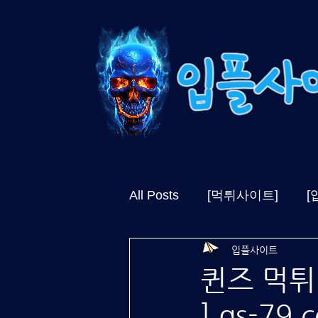
All Posts
[먹튀사이트]
[
입플사이트
퀸즈 먹튀
] qs-79.