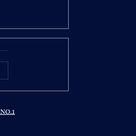
 먹튀 확정 [ 먹튀검증 전
플사이트 ] ambet-
.com
O.1