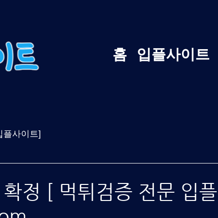
홈
입플사이트
입플사이트]
 확정 [ 먹튀검증 전문 입
com