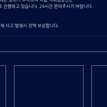
 진행하고 있습니다. 24시간 문의주시기 바랍니다.
업체 사고 발생시 전액 보상합니다.