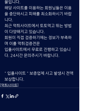
물입니다.
해당 사이트를 이용하는 회원님들은 이용
을 중단하시고 피해를 최소화하시기 바랍
니다. 
최근 먹튀사이트에서 토토먹고 뛰는 방법
이 다양해지고 있습니다.
회원이 직접 검증하기에는 정보가 부족하
며 이를 먹튀검증전문
입플사이트에서 무료로 진행하고 있습니
다. 24시간 문의주시기 바랍니다.
" 입플사이트 " 보증업체 사고 발생시 전액 
보상합니다.
[먹튀사이트]