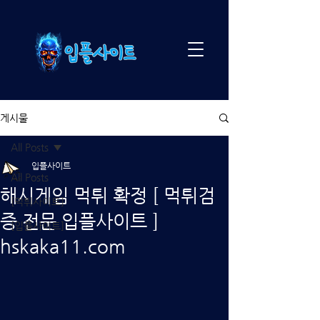
게시물
All Posts
입플사이트
All Posts
해시게임 먹튀 확정 [ 먹튀검
[먹튀사이트]
증 전문 입플사이트 ]
[입플사이트]
hskaka11.com