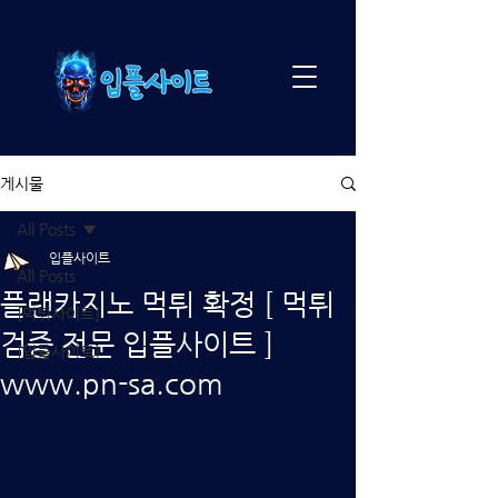
게시물
All Posts
입플사이트
All Posts
플랜카지노 먹튀 확정 [ 먹튀
[먹튀사이트]
검증 전문 입플사이트 ]
[입플사이트]
www.pn-sa.com