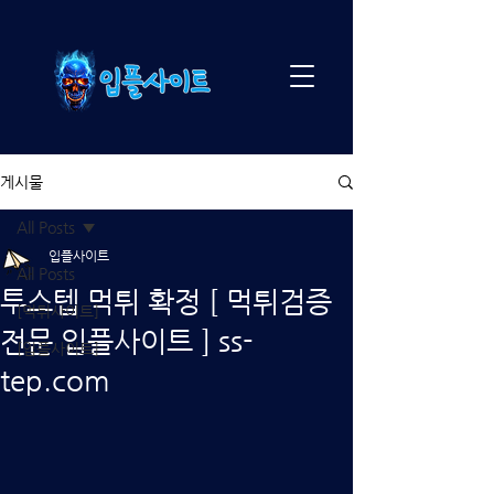
게시물
All Posts
입플사이트
All Posts
투스텝 먹튀 확정 [ 먹튀검증
[먹튀사이트]
전문 입플사이트 ] ss-
[입플사이트]
tep.com