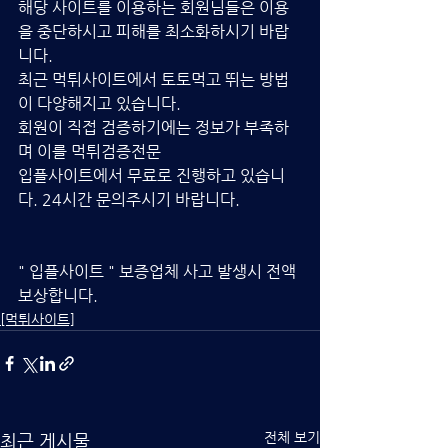
해당 사이트를 이용하는 회원님들은 이용
을 중단하시고 피해를 최소화하시기 바랍
니다. 
최근 먹튀사이트에서 토토먹고 뛰는 방법
이 다양해지고 있습니다.
회원이 직접 검증하기에는 정보가 부족하
며 이를 먹튀검증전문
입플사이트에서 무료로 진행하고 있습니
다. 24시간 문의주시기 바랍니다.
" 입플사이트 " 보증업체 사고 발생시 전액 
보상합니다.
[먹튀사이트]
전체 보기
최근 게시물