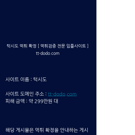
턱시도 먹튀 확정 [ 먹튀검증 전문 입플사이트 ] 
tt-dodo.com 
사이트 이름 : 턱시도 
사이트 도메인 주소 : 
tt-dodo.com
피해 금액 : 약 299만원 대
해당 게시물은 먹튀 확정을 안내하는 게시