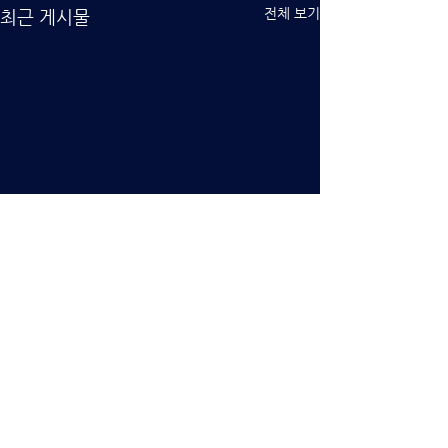
전체 보기
최근 게시물
댓글