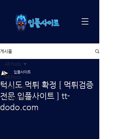
게시물
All Posts
입플사이트
All Posts
턱시도 먹튀 확정 [ 먹튀검증
[먹튀사이트]
전문 입플사이트 ] tt-
[입플사이트]
dodo.com