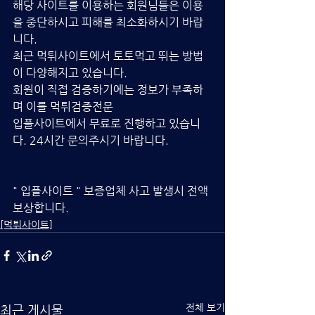
해당 사이트를 이용하는 회원님들은 이용
을 중단하시고 피해를 최소화하시기 바랍
니다. 
최근 먹튀사이트에서 토토먹고 뛰는 방법
이 다양해지고 있습니다.
회원이 직접 검증하기에는 정보가 부족하
며 이를 먹튀검증전문
입플사이트에서 무료로 진행하고 있습니
다. 24시간 문의주시기 바랍니다.
" 입플사이트 " 보증업체 사고 발생시 전액 
보상합니다.
[먹튀사이트]
전체 보기
최근 게시물