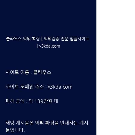
클라우스 먹튀 확정 [ 먹튀검증 전문 입플사이트 
] y3kda.com
사이트 이름 : 클라우스
사이트 도메인 주소 : y3kda.com
피해 금액 : 약 139만원 대
해당 게시물은 먹튀 확정을 안내하는 게시
물입니다.