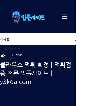
게시물
All Posts
입플사이트
All Posts
클라우스 먹튀 확정 [ 먹튀검
[먹튀사이트]
증 전문 입플사이트 ]
[입플사이트]
y3kda.com