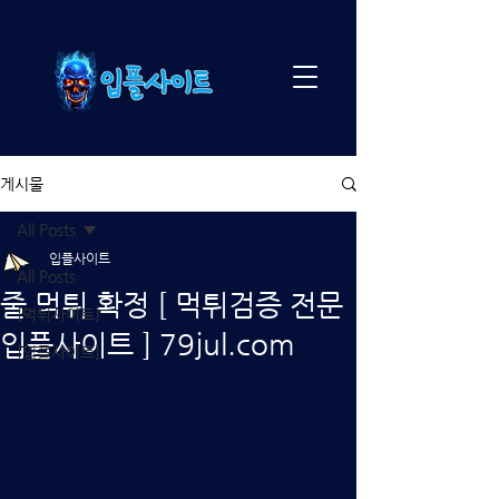
게시물
All Posts
입플사이트
All Posts
줄 먹튀 확정 [ 먹튀검증 전문
[먹튀사이트]
입플사이트 ] 79jul.com
[입플사이트]