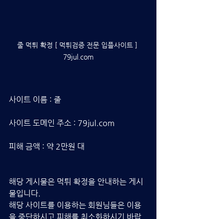
줄 먹튀 확정 [ 먹튀검증 전문 입플사이트 ] 
79jul.com
사이트 이름 : 줄
사이트 도메인 주소 : 79jul.com
피해 금액 : 약 2만원 대
해당 게시물은 먹튀 확정을 안내하는 게시
물입니다.
해당 사이트를 이용하는 회원님들은 이용
을 중단하시고 피해를 최소화하시기 바랍