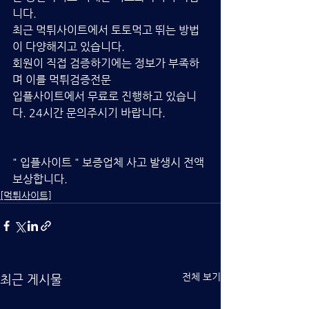
니다. 
최근 먹튀사이트에서 토토먹고 뛰는 방법
이 다양해지고 있습니다.
회원이 직접 검증하기에는 정보가 부족하
며 이를 먹튀검증전문
입플사이트에서 무료로 진행하고 있습니
다. 24시간 문의주시기 바랍니다.
" 입플사이트 " 보증업체 사고 발생시 전액 
보상합니다.
[먹튀사이트]
전체 보기
최근 게시물