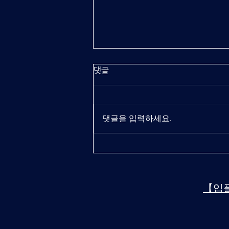
댓글
댓글을 입력하세요.
엽문 먹튀 확정 [ 먹튀검증 전문
입플사이트 ] em892.com
【입플