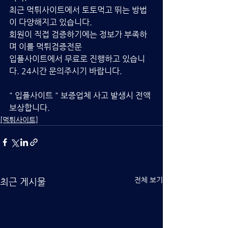
최근 먹튀사이트에서 토토먹고 뛰는 방법
이 다양해지고 있습니다.
회원이 직접 검증하기에는 정보가 부족하
며 이를 먹튀검증전문
입플사이트에서 무료로 진행하고 있습니
다. 24시간 문의주시기 바랍니다.
" 입플사이트 " 보증업체 사고 발생시 전액 
보상합니다.
[먹튀사이트]
전체 보기
최근 게시물