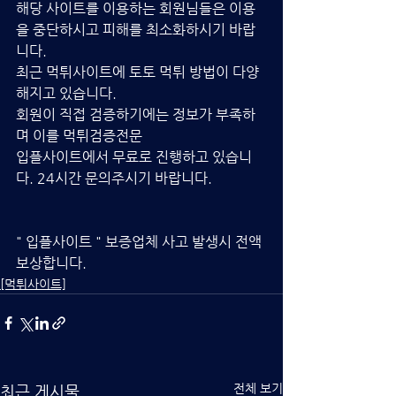
해당 사이트를 이용하는 회원님들은 이용
을 중단하시고 피해를 최소화하시기 바랍
니다. 
최근 먹튀사이트에 토토 먹튀 방법이 다양
해지고 있습니다. 
회원이 직접 검증하기에는 정보가 부족하
며 이를 먹튀검증전문
입플사이트에서 무료로 진행하고 있습니
다. 24시간 문의주시기 바랍니다.
" 입플사이트 " 보증업체 사고 발생시 전액 
보상합니다.
[먹튀사이트]
전체 보기
최근 게시물