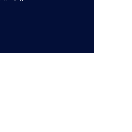
댓글
디퍼런트 먹튀 확정 [ 먹튀
앰비션 먹튀 확정 
댓글을 입력하세요.