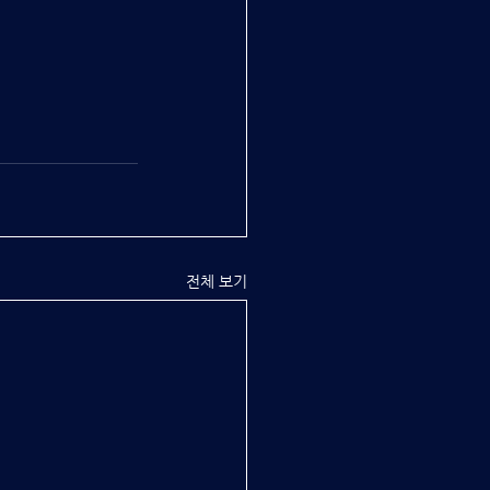
전체 보기