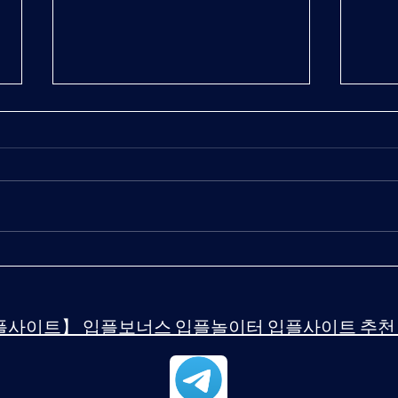
디퍼런트 먹튀 확정 [ 먹튀검증
앰비션
전문 입플사이트 ] dfone-
문 입
1010.com
222
사이트】 입플보너스 입플놀이터 입플사이트 추천 N