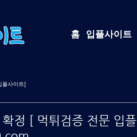
홈
입플사이트
입플사이트]
 확정 [ 먹튀검증 전문 입
0.com