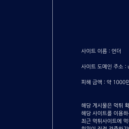
사이트 이름 : 언더
사이트 도메인 주소 : u
피해 금액 : 약 1000
해당 게시물은 먹튀 
해당 사이트를 이용하
최근 먹튀사이트에 먹
회원이 직접 검증하기