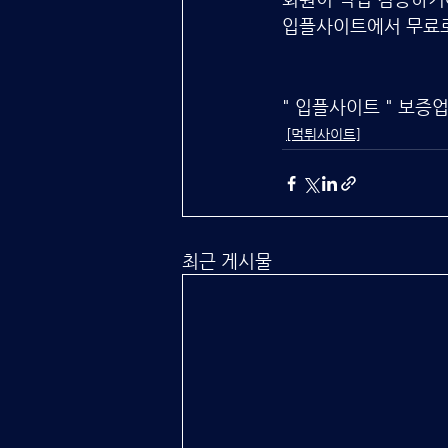
입플사이트에서 무료로
" 입플사이트 " 보증
[먹튀사이트]
최근 게시물