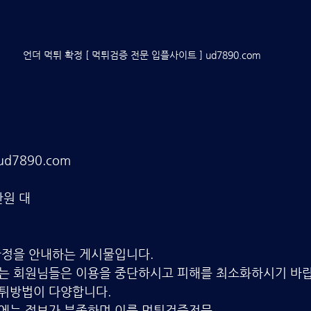
언더 먹튀 확정 [ 먹튀검증 전문 입플사이트 ] ud7890.com
d7890.com
만원 대
확정을 안내하는 게시물입니다.
는 회원님들은 이용을 중단하시고 피해를 최소화하시기 바랍
튀방법이 다양합니다. 
에는 정보가 부족하며 이를 먹튀검증전문