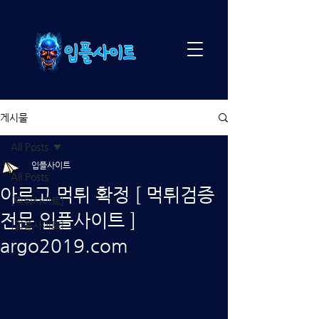
게시물
All Posts
입플사이트
All Posts
아르고 먹튀 확정 [ 먹튀검증
[먹튀사이트]
전문 입플사이트 ]
[입플사이트]
argo2019.com