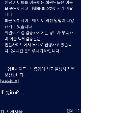
해당 사이트를 이용하는 회원님들은 이용
을 중단하시고 피해를 최소화하시기 바랍
니다. 
최근 먹튀사이트에 토토 먹튀 방법이 다양
해지고 있습니다. 
회원이 직접 검증하기에는 정보가 부족하
며 이를 먹튀검증전문
입플사이트에서 무료로 진행하고 있습니
다. 24시간 문의주시기 바랍니다.
" 입플사이트 " 보증업체 사고 발생시 전액 
보상합니다.
[먹튀사이트]
전체 보기
최근 게시물