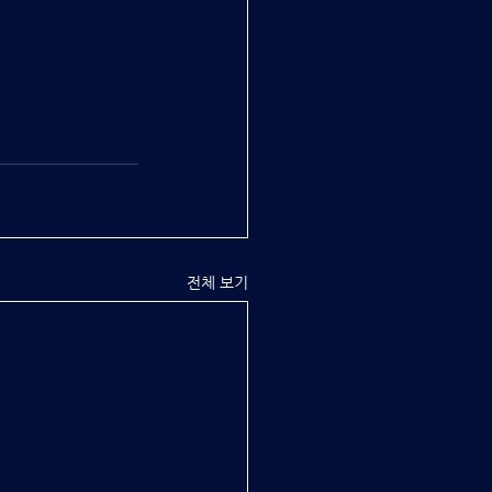
전체 보기