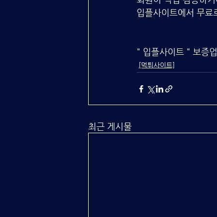
입플사이트에서 무료로
" 입플사이트 " 보증
[먹튀사이트]
최근 게시물