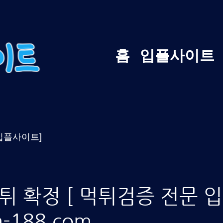
홈
입플사이트
입플사이트]
튀 확정 [ 먹튀검증 전문 
a-188.com