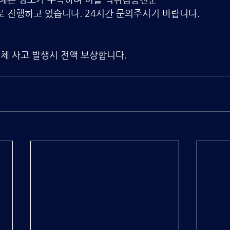
 진행하고 있습니다. 24시간 문의주시기 바랍니다.
업체 사고 발생시 전액 보상합니다.