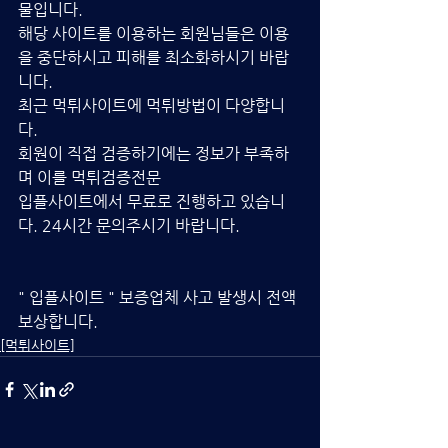
물입니다.
해당 사이트를 이용하는 회원님들은 이용
을 중단하시고 피해를 최소화하시기 바랍
니다. 
최근 먹튀사이트에 먹튀방법이 다양합니
다. 
회원이 직접 검증하기에는 정보가 부족하
며 이를 먹튀검증전문
입플사이트에서 무료로 진행하고 있습니
다. 24시간 문의주시기 바랍니다.
" 입플사이트 " 보증업체 사고 발생시 전액 
보상합니다.
[먹튀사이트]