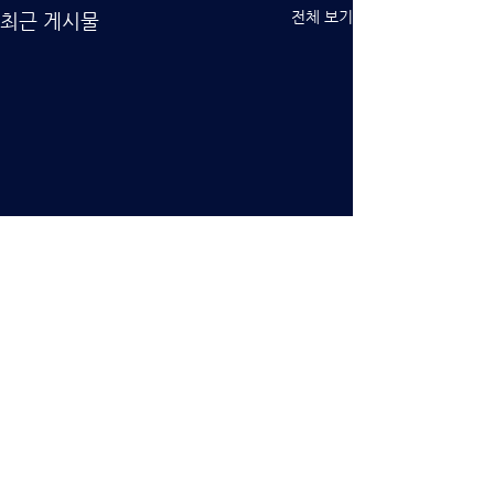
전체 보기
최근 게시물
댓글