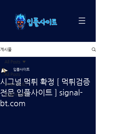
게시물
All Posts
입플사이트
All Posts
시그널 먹튀 확정 [ 먹튀검증
[먹튀사이트]
전문 입플사이트 ] signal-
[입플사이트]
bt.com