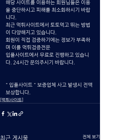
해당 사이트를 이용하는 회원님들은 이용
을 중단하시고 피해를 최소화하시기 바랍
니다. 
최근 먹튀사이트에서 토토먹고 뛰는 방법
이 다양해지고 있습니다.
회원이 직접 검증하기에는 정보가 부족하
며 이를 먹튀검증전문
입플사이트에서 무료로 진행하고 있습니
다. 24시간 문의주시기 바랍니다.
" 입플사이트 " 보증업체 사고 발생시 전액 
보상합니다.
[먹튀사이트]
전체 보기
최근 게시물