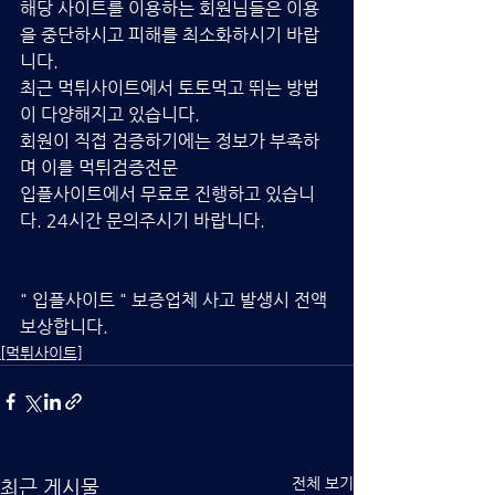
해당 사이트를 이용하는 회원님들은 이용
을 중단하시고 피해를 최소화하시기 바랍
니다. 
최근 먹튀사이트에서 토토먹고 뛰는 방법
이 다양해지고 있습니다.
회원이 직접 검증하기에는 정보가 부족하
며 이를 먹튀검증전문
입플사이트에서 무료로 진행하고 있습니
다. 24시간 문의주시기 바랍니다.
" 입플사이트 " 보증업체 사고 발생시 전액 
보상합니다.
[먹튀사이트]
전체 보기
최근 게시물