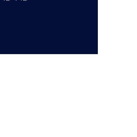
댓글
디퍼런트 먹튀 확정 [ 먹튀
앰비션 먹튀 확정 
댓글을 입력하세요.