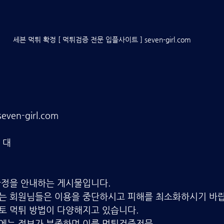
세븐 먹튀 확정 [ 먹튀검증 전문 입플사이트 ] seven-girl.com
ven-girl.com
 대
확정을 안내하는 게시물입니다.
는 회원님들은 이용을 중단하시고 피해를 최소화하시기 바랍
토 먹튀 방법이 다양해지고 있습니다.
에는 정보가 부족하며 이를 먹튀검증전문