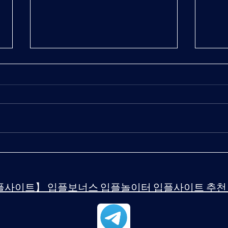
디퍼런트 먹튀 확정 [ 먹튀검증
앰비션
전문 입플사이트 ] dfone-
문 입
1010.com
222
사이트】 입플보너스 입플놀이터 입플사이트 추천 N