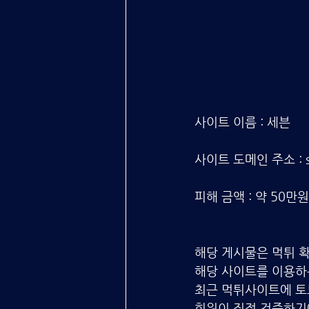
사이트 이름 : 세븐
사이트 도메인 주소 : se
피해 금액 : 약 50만원
해당 게시물은 먹튀 
해당 사이트를 이용하
최근 먹튀사이트에 토
회원이 직접 검증하기