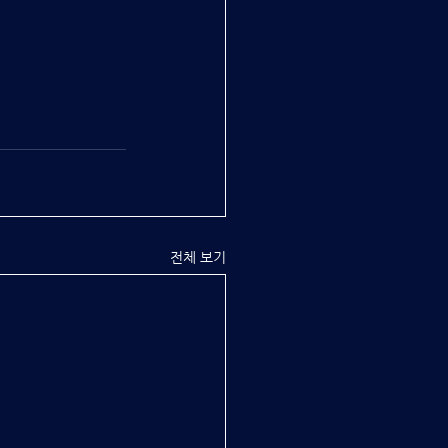
전체 보기