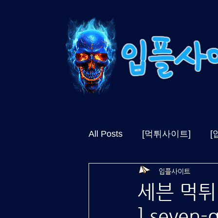
All Posts
[먹튀사이트]
[
입플사이트
세븐 먹튀
] seven-g