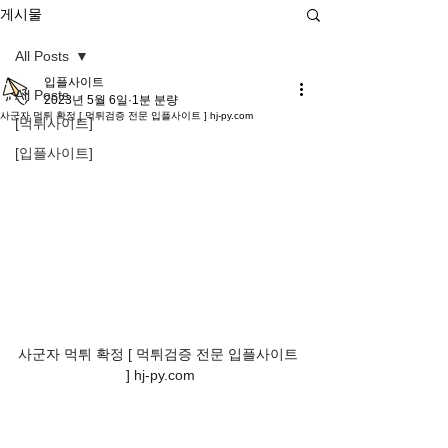
게시물
All Posts
입플사이트
All Posts
2023년 5월 6일
1분 분량
사군자 먹튀 확정 [ 먹튀검증 전문 입플사이트 ] hj-py.com
[먹튀사이트]
[입플사이트]
사군자 먹튀 확정 [ 먹튀검증 전문 입플사이트 
] hj-py.com