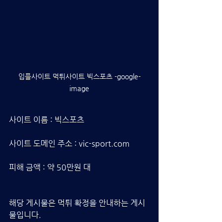
입플사이트 먹튀사이트 빅스포츠 -google-
image
사이트 이름 : 빅스포츠
사이트 도메인 주소 : vic-sport.com
피해 금액 : 약 50만원 대
해당 게시물은 먹튀 확정을 안내하는 게시
물입니다.