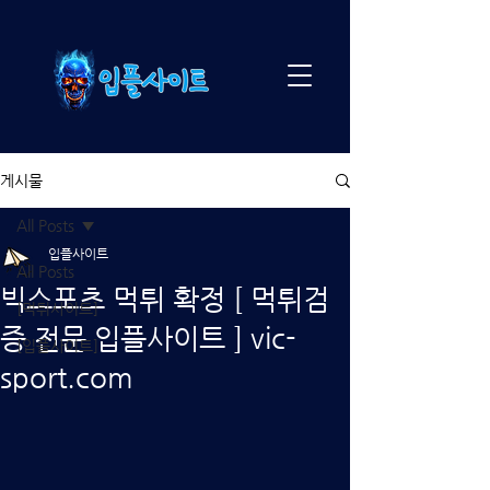
게시물
All Posts
입플사이트
All Posts
빅스포츠 먹튀 확정 [ 먹튀검
[먹튀사이트]
증 전문 입플사이트 ] vic-
[입플사이트]
sport.com