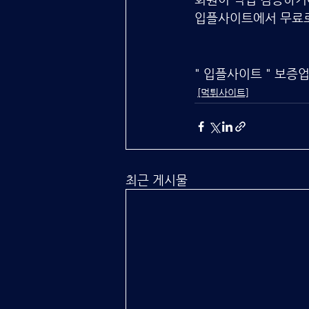
입플사이트에서 무료로
" 입플사이트 " 보증
[먹튀사이트]
최근 게시물