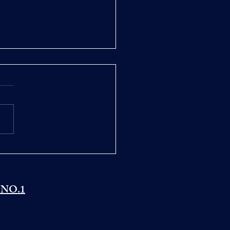
 먹튀 확정 [ 먹튀검증 전
플사이트 ] ambet-
.com
O.1