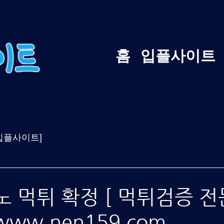
홈
입플사이트
입플사이트]
 먹튀 확정 [ 먹튀검증 전
www.nen159.com