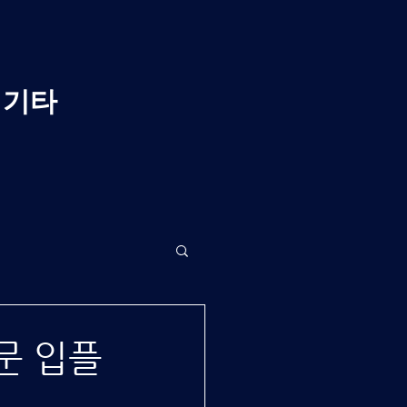
기타
문 입플