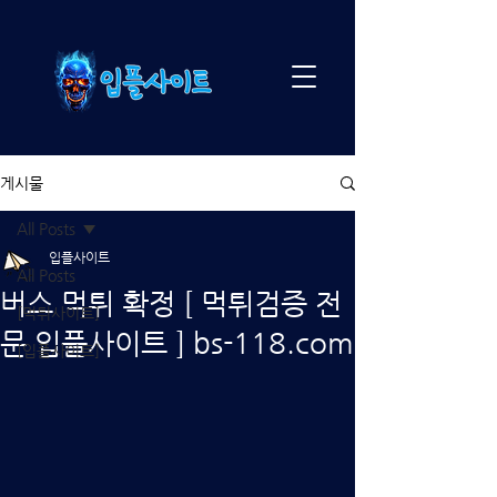
게시물
All Posts
입플사이트
All Posts
버스 먹튀 확정 [ 먹튀검증 전
[먹튀사이트]
문 입플사이트 ] bs-118.com
[입플사이트]