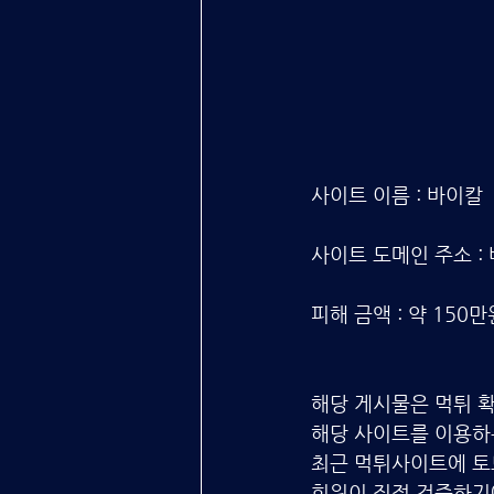
사이트 이름 : 바이칼
사이트 도메인 주소 :
피해 금액 : 약 150만
해당 게시물은 먹튀 
해당 사이트를 이용하
최근 먹튀사이트에 토
회원이 직접 검증하기