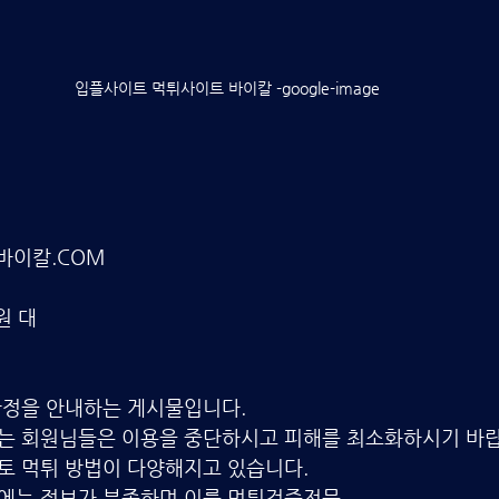
입플사이트 먹튀사이트 바이칼 -google-image
 바이칼.COM
원 대
확정을 안내하는 게시물입니다.
는 회원님들은 이용을 중단하시고 피해를 최소화하시기 바랍
토 먹튀 방법이 다양해지고 있습니다.
에는 정보가 부족하며 이를 먹튀검증전문