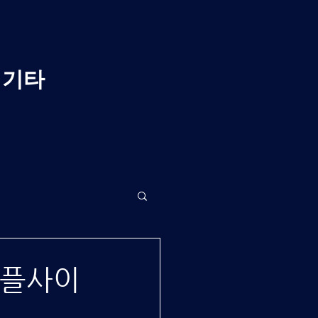
기타
입플사이