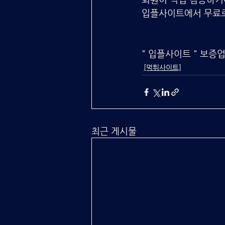
입플사이트에서 무료로
" 입플사이트 " 보증
[먹튀사이트]
최근 게시물