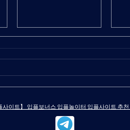
디퍼런트 먹튀 확정 [ 먹튀검증
앰비션
전문 입플사이트 ] dfone-
문 입
1010.com
222
사이트】 입플보너스 입플놀이터 입플사이트 추천 N