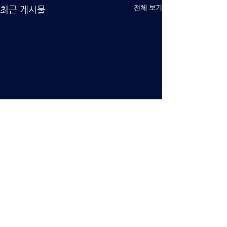
전체 보기
최근 게시물
댓글