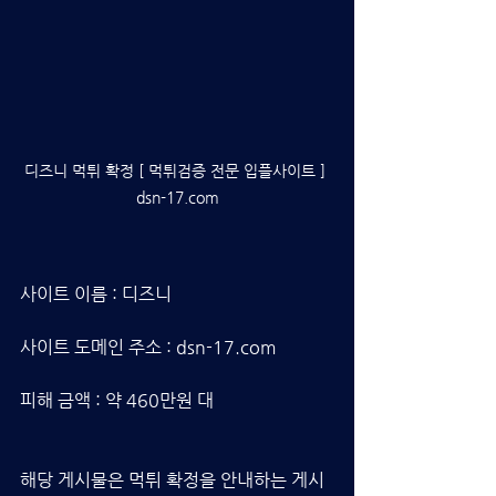
디즈니 먹튀 확정 [ 먹튀검증 전문 입플사이트 ] 
dsn-17.com
사이트 이름 : 디즈니
사이트 도메인 주소 : dsn-17.com
피해 금액 : 약 460만원 대
해당 게시물은 먹튀 확정을 안내하는 게시