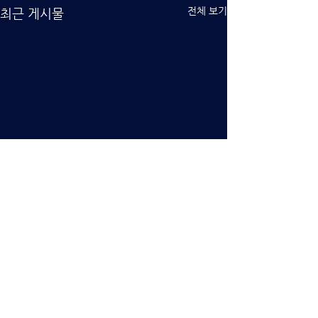
전체 보기
최근 게시물
댓글