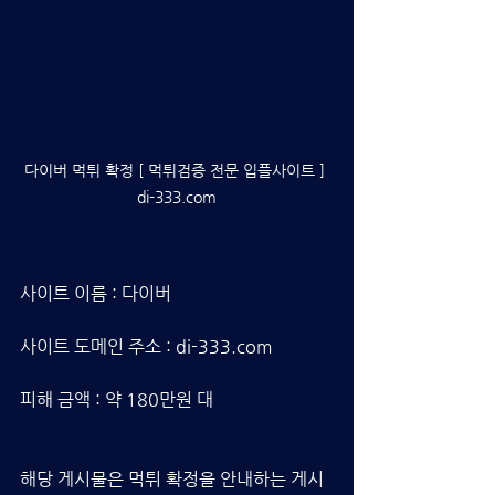
다이버 먹튀 확정 [ 먹튀검증 전문 입플사이트 ] 
di-333.com
사이트 이름 : 다이버
사이트 도메인 주소 : di-333.com
피해 금액 : 약 180만원 대
해당 게시물은 먹튀 확정을 안내하는 게시