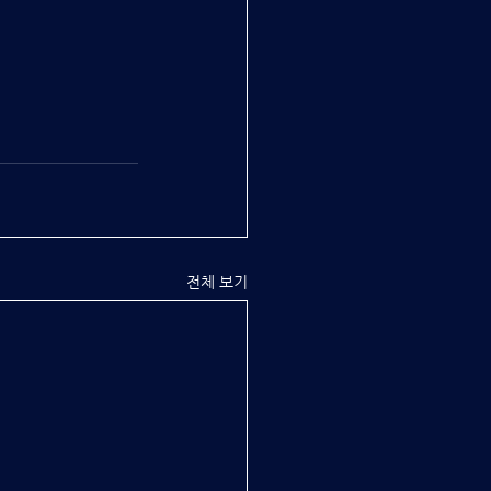
전체 보기