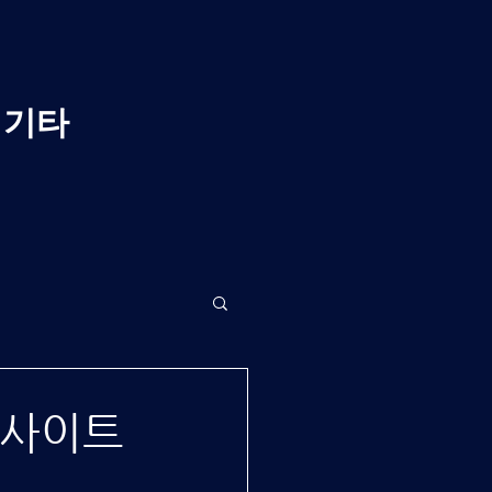
기타
플사이트