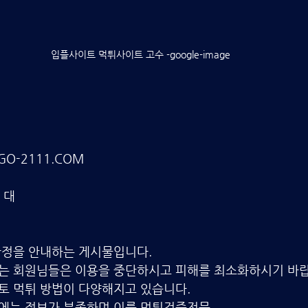
입플사이트 먹튀사이트 고수 -google-image
GO-2111.COM
 대
확정을 안내하는 게시물입니다.
는 회원님들은 이용을 중단하시고 피해를 최소화하시기 바랍
토 먹튀 방법이 다양해지고 있습니다.
에는 정보가 부족하며 이를 먹튀검증전문