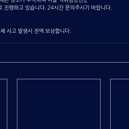
 진행하고 있습니다. 24시간 문의주시기 바랍니다.
업체 사고 발생시 전액 보상합니다.