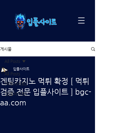
게시물
All Posts
입플사이트
All Posts
겐팅카지노 먹튀 확정 [ 먹튀
[먹튀사이트]
검증 전문 입플사이트 ] bgc-
[입플사이트]
aa.com