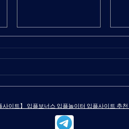
디퍼런트 먹튀 확정 [ 먹튀검증
앰비션
전문 입플사이트 ] dfone-
문 입
1010.com
222
사이트】 입플보너스 입플놀이터 입플사이트 추천 N