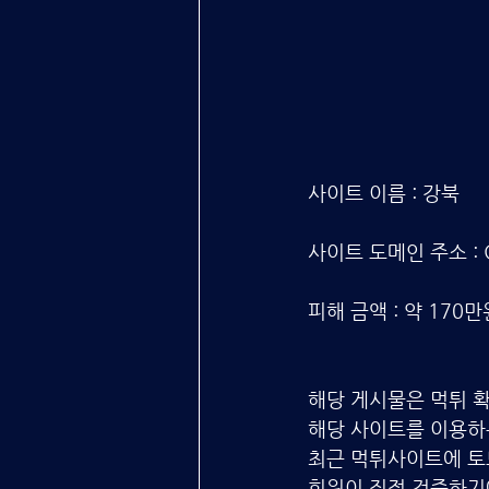
사이트 이름 : 강북
사이트 도메인 주소 : G
피해 금액 : 약 170만
해당 게시물은 먹튀 
해당 사이트를 이용하
최근 먹튀사이트에 토
회원이 직접 검증하기