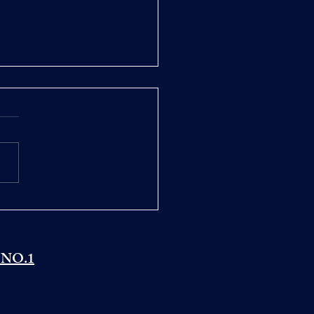
 먹튀 확정 [ 먹튀검증 전
플사이트 ] ambet-
.com
O.1