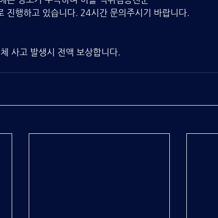
 진행하고 있습니다. 24시간 문의주시기 바랍니다.
업체 사고 발생시 전액 보상합니다.