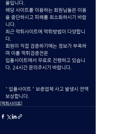
물입니다.
해당 사이트를 이용하는 회원님들은 이용
을 중단하시고 피해를 최소화하시기 바랍
니다. 
최근 먹튀사이트에 먹튀방법이 다양합니
다. 
회원이 직접 검증하기에는 정보가 부족하
며 이를 먹튀검증전문
입플사이트에서 무료로 진행하고 있습니
다. 24시간 문의주시기 바랍니다.
" 입플사이트 " 보증업체 사고 발생시 전액 
보상합니다.
[먹튀사이트]